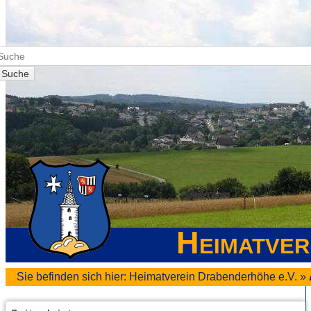
Suche
Heimatver
Sie befinden sich hier:
Heimatverein Drabenderhöhe e.V.
»