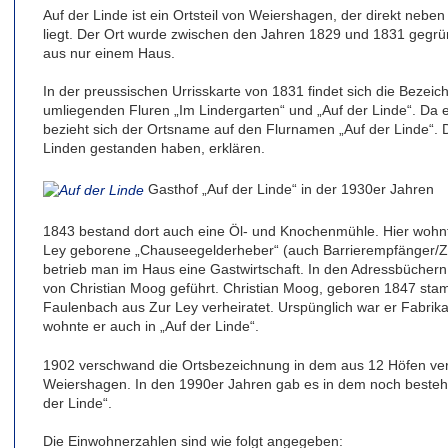
Auf der Linde ist ein Ortsteil von Weiershagen, der direkt neb
liegt. Der Ort wurde zwischen den Jahren 1829 und 1831 gegrü
aus nur einem Haus.
In der preussischen Urrisskarte von 1831 findet sich die Bezeic
umliegenden Fluren „Im Lindergarten“ und „Auf der Linde“. Da e
bezieht sich der Ortsname auf den Flurnamen „Auf der Linde“. Di
Linden gestanden haben, erklären.
Gasthof „Auf der Linde“ in der 1930er Jahren
1843 bestand dort auch eine Öl- und Knochenmühle. Hier wohn
Ley geborene „Chauseegelderheber“ (auch Barrierempfänger/Zö
betrieb man im Haus eine Gastwirtschaft. In den Adressbücher
von Christian Moog geführt. Christian Moog, geboren 1847 sta
Faulenbach aus Zur Ley verheiratet. Urspünglich war er Fabrika
wohnte er auch in „Auf der Linde“.
1902 verschwand die Ortsbezeichnung in dem aus 12 Höfen ve
Weiershagen. In den 1990er Jahren gab es in dem noch besteh
der Linde“.
Die Einwohnerzahlen sind wie folgt angegeben: