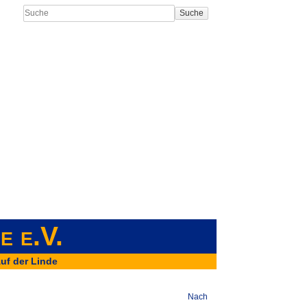
Suche
e e.V.
uf der Linde
Nach oben