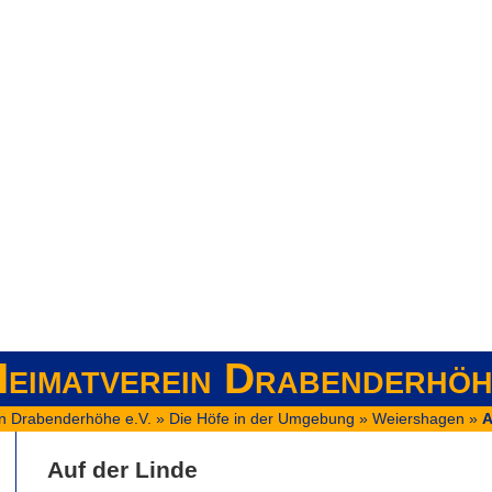
eimatverein Drabenderhöh
n Drabenderhöhe e.V.
»
Die Höfe in der Umgebung
»
Weiershagen
»
A
Auf der Linde