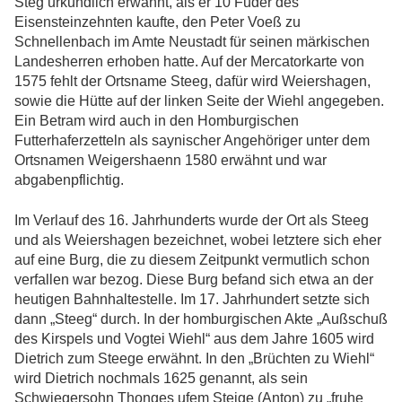
Steg urkundlich erwähnt, als er 10 Fuder des
Eisensteinzehnten kaufte, den Peter Voeß zu
Schnellenbach im Amte Neustadt für seinen märkischen
Landesherren erhoben hatte. Auf der Mercatorkarte von
1575 fehlt der Ortsname Steeg, dafür wird Weiershagen,
sowie die Hütte auf der linken Seite der Wiehl angegeben.
Ein Betram wird auch in den Homburgischen
Futterhaferzetteln als saynischer Angehöriger unter dem
Ortsnamen Weigershaenn 1580 erwähnt und war
abgabenpflichtig.
Im Verlauf des 16. Jahrhunderts wurde der Ort als Steeg
und als Weiershagen bezeichnet, wobei letztere sich eher
auf eine Burg, die zu diesem Zeitpunkt vermutlich schon
verfallen war bezog. Diese Burg befand sich etwa an der
heutigen Bahnhaltestelle. Im 17. Jahrhundert setzte sich
dann „Steeg“ durch. In der homburgischen Akte „Außschuß
des Kirspels und Vogtei Wiehl“ aus dem Jahre 1605 wird
Dietrich zum Steege erwähnt. In den „Brüchten zu Wiehl“
wird Dietrich nochmals 1625 genannt, als sein
Schwiegersohn Thonges ufem Steige (Anton) zu „fruhe