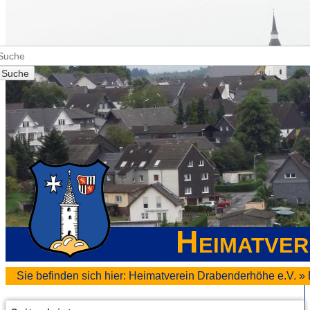
Suche
Heimatver
Sie befinden sich hier:
Heimatverein Drabenderhöhe e.V.
»