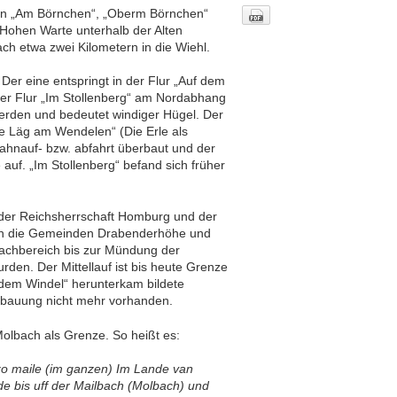
ren „Am Börnchen“, „Oberm Börnchen“
Hohen Warte unterhalb der Alten
ch etwa zwei Kilometern in die Wiehl.
er eine entspringt in der Flur „Auf dem
der Flur „Im Stollenberg“ am Nordabhang
erden und bedeutet windiger Hügel. Der
le Läg am Wendelen“ (Die Erle als
ahnauf- bzw. abfahrt überbaut und der
 auf. „Im Stollenberg“ befand sich früher
 der Reichsherrschaft Homburg und der
ach die Gemeinden Drabenderhöhe und
achbereich bis zur Mündung der
en. Der Mittellauf ist bis heute Grenze
 dem Windel“ herunterkam bildete
erbauung nicht mehr vorhanden.
lbach als Grenze. So heißt es:
 zo maile (im ganzen) Im Lande van
de bis uff der Mailbach (Molbach) und