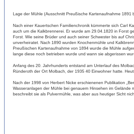
Lage der Mühle (Ausschnitt Preußische Kartenaufnahme 1891 b
Nach einer Kauertschen Familienchronik kümmerte sich Carl Ka
auch um die Kalkbrennerei. Er wurde am 29.04.1820 in Forst g
Forst. Wie seine Brüder und auch seiner Schwester bis auf Chris
unverheiratet. Nach 1890 wurden Knochenmühle und Kalkbrenner
Preußischen Kartenaufnahme von 1894 wurde die Mühle aufgen
lange diese noch betrieben wurde und wann sie abgerissen wurde
Anfang des 20. Jahrhunderts entstand am Unterlauf des Molb
Ründeroth der Ort Molbach, der 1935 40 Einwohner hatte. Heu
Nach der 1998 von Herbert Nicke erschienenen Publikation „Ber
Wasseranlagen der Mühle bei genauem Hinsehen im Gelände n
beschreibt sie als Pulvermühle, was aber aus heutiger Sicht nicht