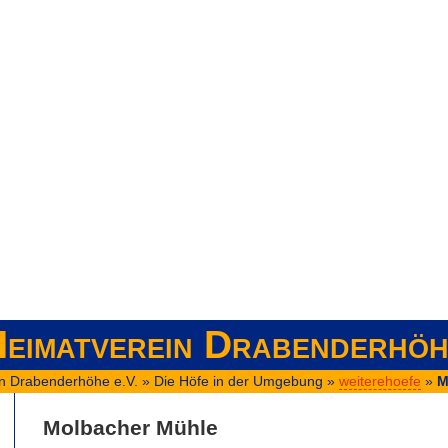
eimatverein Drabenderhöh
n Drabenderhöhe e.V.
»
Die Höfe in der Umgebung
»
weiterehoefe
»
M
Molbacher Mühle