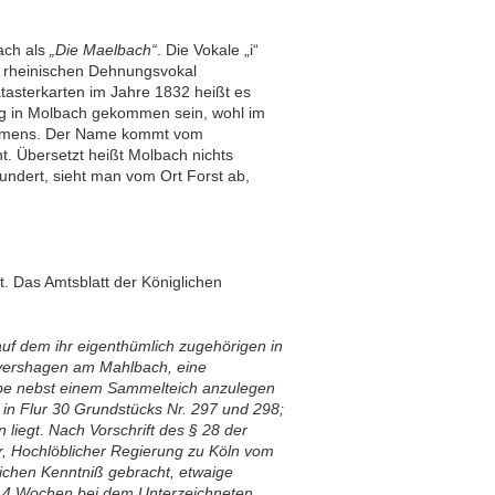
ach als
„Die Maelbach“
. Die Vokale „i“
s rheinischen Dehnungsvokal
asterkarten im Jahre 1832 heißt es
ng in Molbach gekommen sein, wohl im
 Namens. Der Name kommt vom
t. Übersetzt heißt Molbach nichts
hundert, sieht man vom Ort Forst ab,
t. Das Amtsblatt der Königlichen
auf dem ihr eigenthümlich zugehörigen in
yershagen am Mahlbach, eine
be nebst einem Sammelteich anzulegen
in Flur 30 Grundstücks Nr. 297 und 298;
 liegt. Nach Vorschrift des § 28 der
, Hochlöblicher Regierung zu Köln vom
tlichen Kenntniß gebracht, etwaige
n 4 Wochen bei dem Unterzeichneten