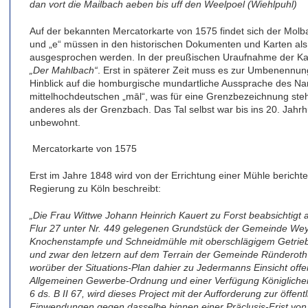
dan vort die Mailbach aeben bis uff den Weelpoel (Wiehlpuhl)
Auf der bekannten Mercatorkarte von 1575 findet sich der Molb
und „e“ müssen in den historischen Dokumenten und Karten al
ausgesprochen werden. In der preußischen Uraufnahme der Kat
„Der Mahlbach“
. Erst in späterer Zeit muss es zur Umbenennu
Hinblick auf die homburgische mundartliche Aussprache des
mittelhochdeutschen „māl“, was für eine Grenzbezeichnung steh
anderes als der Grenzbach. Das Tal selbst war bis ins 20. Jahr
unbewohnt.
Mercatorkarte von 1575
Erst im Jahre 1848 wird von der Errichtung einer Mühle berichte
Regierung zu Köln beschreibt:
„Die Frau Wittwe Johann Heinrich Kauert zu Forst beabsichtigt 
Flur 27 unter Nr. 449 gelegenen Grundstück der Gemeinde We
Knochenstampfe und Schneidmühle mit oberschlägigem Getrie
und zwar den letzern auf dem Terrain der Gemeinde Ründeroth 
worüber der Situations-Plan dahier zu Jedermanns Einsicht offen
Allgemeinen Gewerbe-Ordnung und einer Verfügung Königlicher
6 ds. B II 67, wird dieses Project mit der Aufforderung zur öffen
Einwendungen gegen dasselbe binnen einer Präclusis-Frist vo