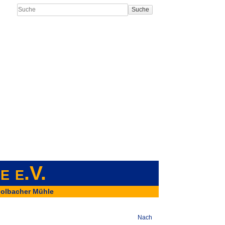
Suche
e e.V.
olbacher Mühle
Nach oben