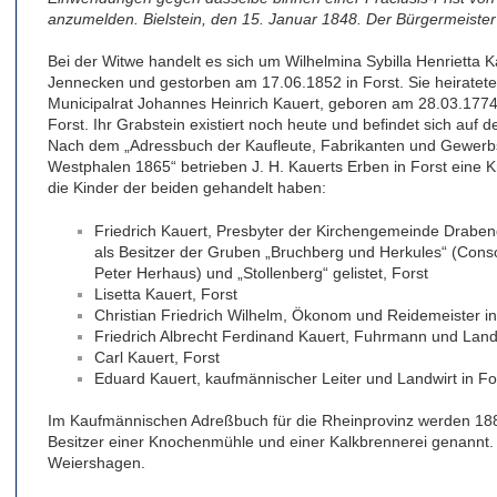
anzumelden. Bielstein, den 15. Januar 1848. Der Bürgermeiste
Bei der Witwe handelt es sich um Wilhelmina Sybilla Henrietta 
Jennecken und gestorben am 17.06.1852 in Forst. Sie heirate
Municipalrat Johannes Heinrich Kauert, geboren am 28.03.1774
Forst. Ihr Grabstein existiert noch heute und befindet sich auf
Nach dem „Adressbuch der Kaufleute, Fabrikanten und Gewerb
Westphalen 1865“ betrieben J. H. Kauerts Erben in Forst eine 
die Kinder der beiden gehandelt haben:
Friedrich Kauert, Presbyter der Kirchengemeinde Draben
als Besitzer der Gruben „Bruchberg und Herkules“ (Consol
Peter Herhaus) und „Stollenberg“ gelistet, Forst
Lisetta Kauert, Forst
Christian Friedrich Wilhelm, Ökonom und Reidemeister 
Friedrich Albrecht Ferdinand Kauert, Fuhrmann und Landw
Carl Kauert, Forst
Eduard Kauert, kaufmännischer Leiter und Landwirt in Fo
Im Kaufmännischen Adreßbuch für die Rheinprovinz werden 1884
Besitzer einer Knochenmühle und einer Kalkbrennerei genannt. 
Weiershagen.