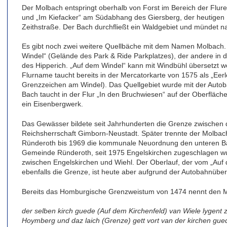
Der Molbach entspringt oberhalb von Forst im Bereich der Flu
und „Im Kiefacker“ am Südabhang des Giersberg, der heutigen 
Zeithstraße. Der Bach durchfließt ein Waldgebiet und mündet na
Es gibt noch zwei weitere Quellbäche mit dem Namen Molbach. D
Windel“ (Gelände des Park & Ride Parkplatzes), der andere in 
des Hipperich. „Auf dem Windel“ kann mit Windbühl übersetzt w
Flurname taucht bereits in der Mercatorkarte von 1575 als „Eer
Grenzzeichen am Windel). Das Quellgebiet wurde mit der Autob
Bach taucht in der Flur „In den Bruchwiesen“ auf der Oberfläche
ein Eisenbergwerk.
Das Gewässer bildete seit Jahrhunderten die Grenze zwischen
Reichsherrschaft Gimborn-Neustadt. Später trennte der Molb
Ründeroth bis 1969 die kommunale Neuordnung den unteren B
Gemeinde Ründeroth, seit 1975 Engelskirchen zugeschlagen wurd
zwischen Engelskirchen und Wiehl. Der Oberlauf, der vom „Auf
ebenfalls die Grenze, ist heute aber aufgrund der Autobahnüb
Bereits das Homburgische Grenzweistum von 1474 nennt den Mo
der selben kirch guede (Auf dem Kirchenfeld) van Wiele lygent
Hoymberg und daz laich (Grenze) gett vort van der kirchen gue