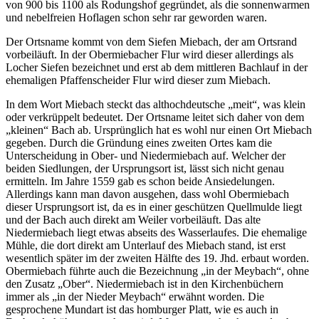
von 900 bis 1100 als Rodungshof gegründet, als die sonnenwarmen
und nebelfreien Hoflagen schon sehr rar geworden waren.
Der Ortsname kommt von dem Siefen Miebach, der am Ortsrand
vorbeiläuft. In der Obermiebacher Flur wird dieser allerdings als
Locher Siefen bezeichnet und erst ab dem mittleren Bachlauf in der
ehemaligen Pfaffenscheider Flur wird dieser zum Miebach.
In dem Wort Miebach steckt das althochdeutsche „meit“, was klein
oder verkrüppelt bedeutet. Der Ortsname leitet sich daher von dem
„kleinen“ Bach ab. Ursprünglich hat es wohl nur einen Ort Miebach
gegeben. Durch die Gründung eines zweiten Ortes kam die
Unterscheidung in Ober- und Niedermiebach auf. Welcher der
beiden Siedlungen, der Ursprungsort ist, lässt sich nicht genau
ermitteln. Im Jahre 1559 gab es schon beide Ansiedelungen.
Allerdings kann man davon ausgehen, dass wohl Obermiebach
dieser Ursprungsort ist, da es in einer geschützen Quellmulde liegt
und der Bach auch direkt am Weiler vorbeiläuft. Das alte
Niedermiebach liegt etwas abseits des Wasserlaufes. Die ehemalige
Mühle, die dort direkt am Unterlauf des Miebach stand, ist erst
wesentlich später im der zweiten Hälfte des 19. Jhd. erbaut worden.
Obermiebach führte auch die Bezeichnung „in der Meybach“, ohne
den Zusatz „Ober“. Niedermiebach ist in den Kirchenbüchern
immer als „in der Nieder Meybach“ erwähnt worden. Die
gesprochene Mundart ist das homburger Platt, wie es auch in