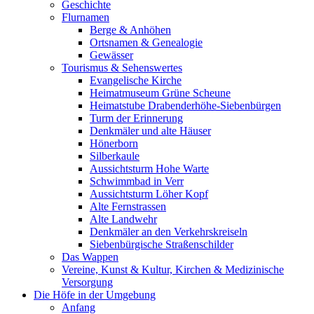
Geschichte
Flurnamen
Berge & Anhöhen
Ortsnamen & Genealogie
Gewässer
Tourismus & Sehenswertes
Evangelische Kirche
Heimatmuseum Grüne Scheune
Heimatstube Drabenderhöhe-Siebenbürgen
Turm der Erinnerung
Denkmäler und alte Häuser
Hönerborn
Silberkaule
Aussichtsturm Hohe Warte
Schwimmbad in Verr
Aussichtsturm Löher Kopf
Alte Fernstrassen
Alte Landwehr
Denkmäler an den Verkehrskreiseln
Siebenbürgische Straßenschilder
Das Wappen
Vereine, Kunst & Kultur, Kirchen & Medizinische
Versorgung
Die Höfe in der Umgebung
Anfang