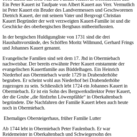
Ein Peter Kauert ist Taufpate von Albert Kauert aus Verr. Vermutlich
ist Peter Kauert ein Bruder des Landvermessers und Geschworenen
Dietrich Kauert, der mit seinem Vater und Bergvogt Christian
Kauert Begründer der weit verzweigten Kauert-Familie ist und die
Geschicke des oberbergischen Bergbaus mitbeeinflussten.
In der bergischen Huldigungliste von 1731 sind die drei
Haushaltsvorstände, des Schöffen Moritz Willmund, Gerhard Frings
und Johannes Kauert genannt.
Evangelische Familien sind seit dem 17. Jhd in Obermiebach
nachweisbar. Der bereits erwähnte Peter Kauert entstammte der
evangelischen Kauertfamilie aus Büddelhagen. Ein Heinrich
Niederhof aus Obermiebach wurde 1729 in Drabenderhöhe
begraben. Er scheint wohl aus Niederhof bei Drabenderhöhe
zugezogen zu sein. Schliesslich lebt 1724 ein Johannes Kauert in
Obermiebach. Er ist ein Sohn des Bergwerksdirektor Peter Kauert,
der die Grube „die fünfzehn Löwenpfähle“ in Oberkaltenbach
begründete. Die Nachfahren der Familie Kauert leben auch heute
noch in Obermiebach.
Ehemaliges Obersteigerhaus, früher Familie Lutter
Ab 1744 lebt in Obermiebach Peter Faulenbach. Er war
Reidemeister in Oberkaltenbach und Schwiegersohn des