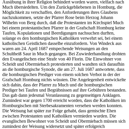
Ausübung in ihrer Religion behindert worden waren, vielfach nach
Much übersiedelten. Um den Zurückgebliebenen in Homburg, die
Möglichkeit zu verschaffen, den Anforderungen ihres Glaubens
nachzukommen, setzte der Pfarrer Rose beim Herzog Johann
Wilhelm von Berg durch, daß die Protestanten im Kirchspiel Much
bei einem protestantischen Pfarrer in der Grafschaft Homburg keine
Taufen, Kopulationen und Beerdigungen nachsuchen durften,
solange es den homburgischen Katholiken verwehrt sei, bei einem
katholischen Geistlichen dasselbe einzufordern. Von Windeck aus
waren am 24. April 1687 entspechende Weisungen an den
Schultheiß Saur in Much gegangen. Bei Zuwiederhandlung drohten
den Evangelischen eine Strafe von 40 Florin. Die Einwohner von
Scheidt und Obermiebach protestierten und wandten sich daraufhin
an die homburgische Synode, die am 27. Juli 1687 antwortete, dass
die homburgischen Prediger von einem solchen Verbot in der der
Grafschaft Homburg nichts wüssten. Die Angelegenheit entwickelte
sich dahin, dass der Pfarrer zu Much und die homburgischen
Prediger bei Taufen und Begräbnissen auf ihre Gebühren bestanden.
Das gab dann jedesmal Veranlassung zu gegenseitigen Anklagen.
Zumindest war gegen 1700 erreicht worden, dass die Katholiken im
Homburgischen mit Sterbesakramenten versehen werden konnten.
Die Weisung hat später zur Folge gehabt, dass gemischte Ehen
zwischen Protestanten und Katholiken vermieden wurden. Die
evanglischen Bewohner von Scheidt und Obermiebach müssen sich
zumindest der Weisung widersetzt und später erfolgreich