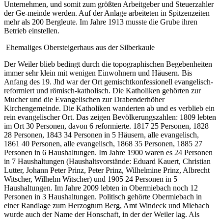
Unternehmen, und somit zum größten Arbeitgeber und Steuerzahler
der Ge-meinde werden. Auf der Anlage arbeiteten in Spitzenzeiten
mehr als 200 Bergleute. Im Jahre 1913 musste die Grube ihren
Betrieb einstellen.
Ehemaliges Obersteigerhaus aus der Silberkaule
Der Weiler blieb bedingt durch die topographischen Begebenheiten
immer sehr klein mit wenigen Einwohnern und Häusern. Bis
Anfang des 19. Jhd war der Ort gemischtkonfessionell evangelisch-
reformiert und römisch-katholisch. Die Katholiken gehörten zur
Mucher und die Evangelischen zur Drabenderhöher
Kirchengemeinde. Die Katholiken wanderten ab und es verblieb ein
rein evangelischer Ort. Das zeigen Bevölkerungszahlen: 1809 lebten
im Ort 30 Personen, davon 6 reformierte. 1817 25 Personen, 1828
28 Personen, 1843 34 Personen in 5 Häusern, alle evangelisch,
1861 40 Personen, alle evangelisch, 1868 35 Personen, 1885 27
Personen in 6 Haushaltungen. Im Jahre 1900 waren es 24 Personen
in 7 Haushaltungen (Haushaltsvorstände: Eduard Kauert, Christian
Lutter, Johann Peter Prinz, Peter Prinz, Wilhelmine Prinz, Albrecht
Witscher, Wilhelm Witscher) und 1905 24 Personen in 5
Haushaltungen. Im Jahre 2009 lebten in Obermiebach noch 12
Personen in 3 Haushaltungen. Politisch gehörte Obermiebach in
einer Randlage zum Herzogtum Berg, Amt Windeck und Miebach
wurde auch der Name der Honschaft, in der der Weiler lag. Als