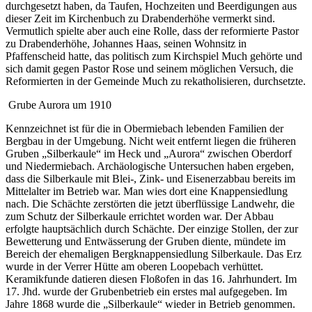
durchgesetzt haben, da Taufen, Hochzeiten und Beerdigungen aus
dieser Zeit im Kirchenbuch zu Drabenderhöhe vermerkt sind.
Vermutlich spielte aber auch eine Rolle, dass der reformierte Pastor
zu Drabenderhöhe, Johannes Haas, seinen Wohnsitz in
Pfaffenscheid hatte, das politisch zum Kirchspiel Much gehörte und
sich damit gegen Pastor Rose und seinem möglichen Versuch, die
Reformierten in der Gemeinde Much zu rekatholisieren, durchsetzte.
Grube Aurora um 1910
Kennzeichnet ist für die in Obermiebach lebenden Familien der
Bergbau in der Umgebung. Nicht weit entfernt liegen die früheren
Gruben „Silberkaule“ im Heck und „Aurora“ zwischen Oberdorf
und Niedermiebach. Archäologische Untersuchen haben ergeben,
dass die Silberkaule mit Blei-, Zink- und Eisenerzabbau bereits im
Mittelalter im Betrieb war. Man wies dort eine Knappensiedlung
nach. Die Schächte zerstörten die jetzt überflüssige Landwehr, die
zum Schutz der Silberkaule errichtet worden war. Der Abbau
erfolgte hauptsächlich durch Schächte. Der einzige Stollen, der zur
Bewetterung und Entwässerung der Gruben diente, mündete im
Bereich der ehemaligen Bergknappensiedlung Silberkaule. Das Erz
wurde in der Verrer Hütte am oberen Loopebach verhüttet.
Keramikfunde datieren diesen Floßofen in das 16. Jahrhundert. Im
17. Jhd. wurde der Grubenbetrieb ein erstes mal aufgegeben. Im
Jahre 1868 wurde die „Silberkaule“ wieder in Betrieb genommen.