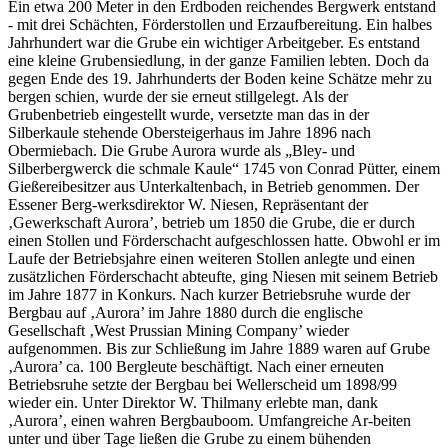
Ein etwa 200 Meter in den Erdboden reichendes Bergwerk entstand
- mit drei Schächten, Förderstollen und Erzaufbereitung. Ein halbes
Jahrhundert war die Grube ein wichtiger Arbeitgeber. Es entstand
eine kleine Grubensiedlung, in der ganze Familien lebten. Doch da
gegen Ende des 19. Jahrhunderts der Boden keine Schätze mehr zu
bergen schien, wurde der sie erneut stillgelegt. Als der
Grubenbetrieb eingestellt wurde, versetzte man das in der
Silberkaule stehende Obersteigerhaus im Jahre 1896 nach
Obermiebach. Die Grube Aurora wurde als „Bley- und
Silberbergwerck die schmale Kaule“ 1745 von Conrad Pütter, einem
Gießereibesitzer aus Unterkaltenbach, in Betrieb genommen. Der
Essener Berg-werksdirektor W. Niesen, Repräsentant der
‚Gewerkschaft Aurora’, betrieb um 1850 die Grube, die er durch
einen Stollen und Förderschacht aufgeschlossen hatte. Obwohl er im
Laufe der Betriebsjahre einen weiteren Stollen anlegte und einen
zusätzlichen Förderschacht abteufte, ging Niesen mit seinem Betrieb
im Jahre 1877 in Konkurs. Nach kurzer Betriebsruhe wurde der
Bergbau auf ‚Aurora’ im Jahre 1880 durch die englische
Gesellschaft ‚West Prussian Mining Company’ wieder
aufgenommen. Bis zur Schließung im Jahre 1889 waren auf Grube
‚Aurora’ ca. 100 Bergleute beschäftigt. Nach einer erneuten
Betriebsruhe setzte der Bergbau bei Wellerscheid um 1898/99
wieder ein. Unter Direktor W. Thilmany erlebte man, dank
‚Aurora’, einen wahren Bergbauboom. Umfangreiche Ar-beiten
unter und über Tage ließen die Grube zu einem bühenden