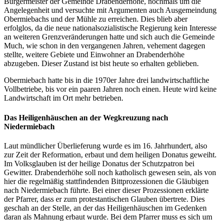
Bürgermeister der Gemeinde Drabenderhöhe, nochmals um die
Angelegenheit und versuchte mit Argumenten auch Ausgemeindung
Obermiebachs und der Mühle zu erreichen. Dies blieb aber
erfolglos, da die neue nationalsozialistische Regierung kein Interesse
an weiteren Grenzveränderungen hatte und sich auch die Gemeinde
Much, wie schon in den vergangenen Jahren, vehement dagegen
stellte, weitere Gebiete und Einwohner an Drabenderhöhe
abzugeben. Dieser Zustand ist bist heute so erhalten geblieben.
Obermiebach hatte bis in die 1970er Jahre drei landwirtschaftliche
Vollbetriebe, bis vor ein paaren Jahren noch einen. Heute wird keine
Landwirtschaft im Ort mehr betrieben.
Das Heiligenhäuschen an der Wegkreuzung nach
Niedermiebach
Laut mündlicher Überlieferung wurde es im 16. Jahrhundert, also
zur Zeit der Reformation, erbaut und dem heiligen Donatus geweiht.
Im Volksglauben ist der heilige Donatus der Schutzpatron bei
Gewitter. Drabenderhöhe soll noch katholisch gewesen sein, als von
hier die regelmäßig stattfindenden Bittprozessionen die Gläubigen
nach Niedermiebach führte. Bei einer dieser Prozessionen erklärte
der Pfarrer, dass er zum protestantischen Glauben übertrete. Dies
geschah an der Stelle, an der das Heiligenhäuschen im Gedenken
daran als Mahnung erbaut wurde. Bei dem Pfarrer muss es sich um