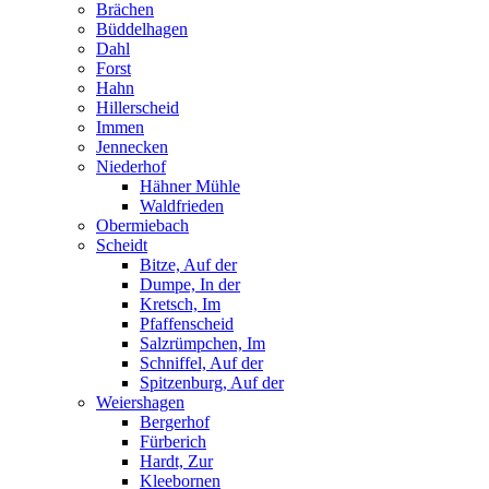
Brächen
Büddelhagen
Dahl
Forst
Hahn
Hillerscheid
Immen
Jennecken
Niederhof
Hähner Mühle
Waldfrieden
Obermiebach
Scheidt
Bitze, Auf der
Dumpe, In der
Kretsch, Im
Pfaffenscheid
Salzrümpchen, Im
Schniffel, Auf der
Spitzenburg, Auf der
Weiershagen
Bergerhof
Fürberich
Hardt, Zur
Kleebornen