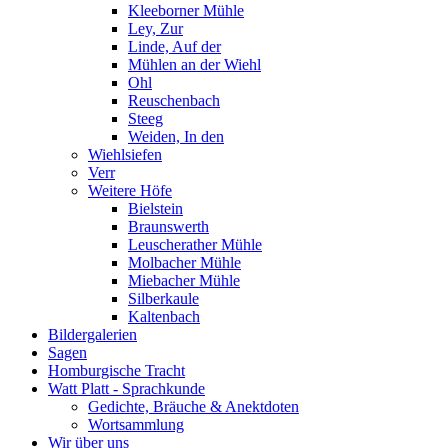
Kleeborner Mühle
Ley, Zur
Linde, Auf der
Mühlen an der Wiehl
Ohl
Reuschenbach
Steeg
Weiden, In den
Wiehlsiefen
Verr
Weitere Höfe
Bielstein
Braunswerth
Leuscherather Mühle
Molbacher Mühle
Miebacher Mühle
Silberkaule
Kaltenbach
Bildergalerien
Sagen
Homburgische Tracht
Watt Platt - Sprachkunde
Gedichte, Bräuche & Anektdoten
Wortsammlung
Wir über uns