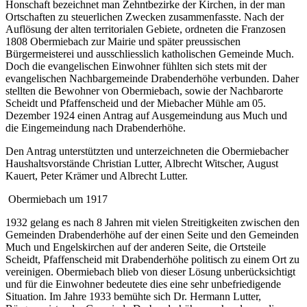
Honschaft bezeichnet man Zehntbezirke der Kirchen, in der man
Ortschaften zu steuerlichen Zwecken zusammenfasste. Nach der
Auflösung der alten territorialen Gebiete, ordneten die Franzosen
1808 Obermiebach zur Mairie und später preussischen
Bürgermeisterei und ausschliesslich katholischen Gemeinde Much.
Doch die evangelischen Einwohner fühlten sich stets mit der
evangelischen Nachbargemeinde Drabenderhöhe verbunden. Daher
stellten die Bewohner von Obermiebach, sowie der Nachbarorte
Scheidt und Pfaffenscheid und der Miebacher Mühle am 05.
Dezember 1924 einen Antrag auf Ausgemeindung aus Much und
die Eingemeindung nach Drabenderhöhe.
Den Antrag unterstützten und unterzeichneten die Obermiebacher
Haushaltsvorstände Christian Lutter, Albrecht Witscher, August
Kauert, Peter Krämer und Albrecht Lutter.
Obermiebach um 1917
1932 gelang es nach 8 Jahren mit vielen Streitigkeiten zwischen den
Gemeinden Drabenderhöhe auf der einen Seite und den Gemeinden
Much und Engelskirchen auf der anderen Seite, die Ortsteile
Scheidt, Pfaffenscheid mit Drabenderhöhe politisch zu einem Ort zu
vereinigen. Obermiebach blieb von dieser Lösung unberücksichtigt
und für die Einwohner bedeutete dies eine sehr unbefriedigende
Situation. Im Jahre 1933 bemühte sich Dr. Hermann Lutter,