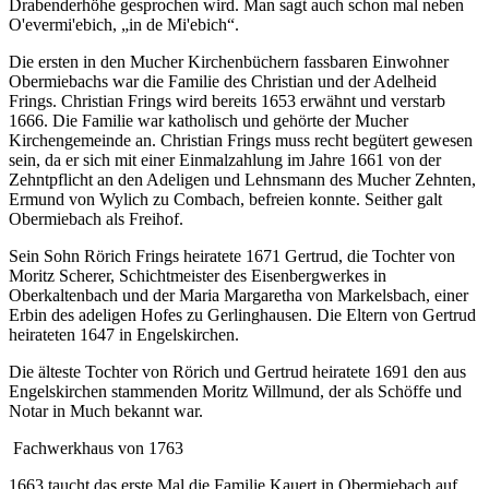
Drabenderhöhe gesprochen wird. Man sagt auch schon mal neben
O'evermi'ebich, „in de Mi'ebich“.
Die ersten in den Mucher Kirchenbüchern fassbaren Einwohner
Obermiebachs war die Familie des Christian und der Adelheid
Frings. Christian Frings wird bereits 1653 erwähnt und verstarb
1666. Die Familie war katholisch und gehörte der Mucher
Kirchengemeinde an. Christian Frings muss recht begütert gewesen
sein, da er sich mit einer Einmalzahlung im Jahre 1661 von der
Zehntpflicht an den Adeligen und Lehnsmann des Mucher Zehnten,
Ermund von Wylich zu Combach, befreien konnte. Seither galt
Obermiebach als Freihof.
Sein Sohn Rörich Frings heiratete 1671 Gertrud, die Tochter von
Moritz Scherer, Schichtmeister des Eisenbergwerkes in
Oberkaltenbach und der Maria Margaretha von Markelsbach, einer
Erbin des adeligen Hofes zu Gerlinghausen. Die Eltern von Gertrud
heirateten 1647 in Engelskirchen.
Die älteste Tochter von Rörich und Gertrud heiratete 1691 den aus
Engelskirchen stammenden Moritz Willmund, der als Schöffe und
Notar in Much bekannt war.
Fachwerkhaus von 1763
1663 taucht das erste Mal die Familie Kauert in Obermiebach auf.