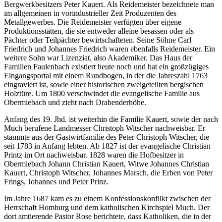
Bergwerkbesitzers Peter Kauert. Als Reidemeister bezeichnete man
im allgemeinen in vorindustrieller Zeit Produzenten des
Metallgewerbes. Die Reidemeister verfügten über eigene
Produktionsstätten, die sie entweder alleine besassen oder als
Pächter oder Teilpächter bewirtschafteten. Seine Söhne Carl
Friedrich und Johannes Friedrich waren ebenfalls Reidemeister. Ein
weitere Sohn war Lizenziat, also Akademiker. Das Haus der
Familien Faulenbach existiert heute noch und hat ein großzügiges
Eingangsportal mit einem Rundbogen, in der die Jahreszahl 1763
eingraviert ist, sowie einer historischen zweigeteilten bergischen
Holztüre. Um 1800 verschwindet die evangelische Familie aus
Obermiebach und zieht nach Drabenderhöhe.
Anfang des 19. Jhd. ist weiterhin die Familie Kauert, sowie der nach
Much berufene Landmesser Christoph Witscher nachweisbar. Er
stammte aus der Gastwirtfamilie des Peter Christoph Witscher, die
seit 1783 in Anfang lebten. Ab 1827 ist der evangelische Christian
Printz im Ort nachweisbar. 1828 waren die Hofbesitzer in
Obermiebach Johann Christian Kauert, Witwe Johannes Christian
Kauert, Christoph Witscher, Johannes Marsch, die Erben von Peter
Frings, Johannes und Peter Prinz.
Im Jahre 1687 kam es zu einem Konfessionskonflikt zwischen der
Herrschaft Homburg und dem katholischen Kirchspiel Much. Der
dort amtierende Pastor Rose berichtete, dass Katholiken, die in der