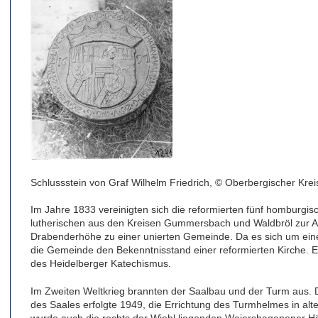
Schlussstein von Graf Wilhelm Friedrich, © Oberbergischer Krei
Im Jahre 1833 vereinigten sich die reformierten fünf homburgi
lutherischen aus den Kreisen Gummersbach und Waldbröl zur 
Drabenderhöhe zu einer unierten Gemeinde. Da es sich um eine
die Gemeinde den Bekenntnisstand einer reformierten Kirche. 
des Heidelberger Katechismus.
Im Zweiten Weltkrieg brannten der Saalbau und der Turm aus. 
des Saales erfolgte 1949, die Errichtung des Turmhelmes in alte
wurde auch die rechts der Wiehl liegenden Weiershagenener Hö