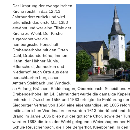
Der Ursprung der evangelischen
Kirche reicht in das 12./13.
Jahrhundert zurück und wird
urkundlich das erste Mal 1353
erwähnt und war eine Filiale der
Kirche zu Wiehl. Der Kirche
zugeordnet war die
homburgische Honschaft
Drabenderhöhe mit den Orten
Dahl, Drabenderhöhe, Immen,
Hahn, der Hähner Mühle,
Hillerscheid, Jennecken und
Niederhof. Auch Orte aus dem
benachbarten bergischen
Ämtern Steinbach und Windeck,
so Anfang, Brächen, Büddelhagen, Obermiebach, Scheidt und Ver
Drabenderhöhe. Im 14. Jahrhundert wurde die damalige Kapell
unterstellt. Zwischen 1555 und 1563 erfolgte die Einführung d
Siegburger Vertrag von 1604 eine eigenständige, ab 1605 refo
mittelalterlichen Wandmalereien wurden 1613 übertüncht und di
Brand im Jahre 1696 blieb nur der gotische Chor, sowie der Tu
wurden 1698 die links der Wiehl gelegenen Weiershagenener H
Schule Reuschenbach, die Höfe Bergerhof, Kleebornen, In den