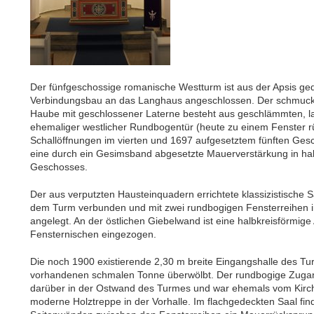
Der fünfgeschossige romanische Westturm ist aus der Apsis ged
Verbindungsbau an das Langhaus angeschlossen. Der schmucklo
Haube mit geschlossener Laterne besteht aus geschlämmten, l
ehemaliger westlicher Rundbogentür (heute zu einem Fenster 
Schallöffnungen im vierten und 1697 aufgesetztem fünften Gesch
eine durch ein Gesimsband abgesetzte Mauerverstärkung in hal
Geschosses.
Der aus verputzten Hausteinquadern errichtete klassizistische Sa
dem Turm verbunden und mit zwei rundbogigen Fensterreihen i
angelegt. An der östlichen Giebelwand ist eine halbkreisförmige A
Fensternischen eingezogen.
Die noch 1900 existierende 2,30 m breite Eingangshalle des Tur
vorhandenen schmalen Tonne überwölbt. Der rundbogige Zugan
darüber in der Ostwand des Turmes und war ehemals vom Kirche
moderne Holztreppe in der Vorhalle. Im flachgedeckten Saal fi