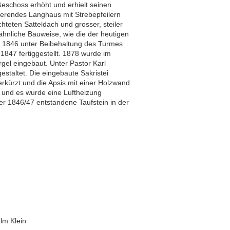
schoss erhöht und erhielt seinen
ierendes Langhaus mit Strebepfeilern
hteten Satteldach und grosser, steiler
ähnliche Bauweise, wie die der heutigen
 1846 unter Beibehaltung des Turmes
1847 fertiggestellt. 1878 wurde im
rgel eingebaut. Unter Pastor Karl
taltet. Die eingebaute Sakristei
rkürzt und die Apsis mit einer Holzwand
 und es wurde eine Luftheizung
r 1846/47 entstandene Taufstein in der
lm Klein