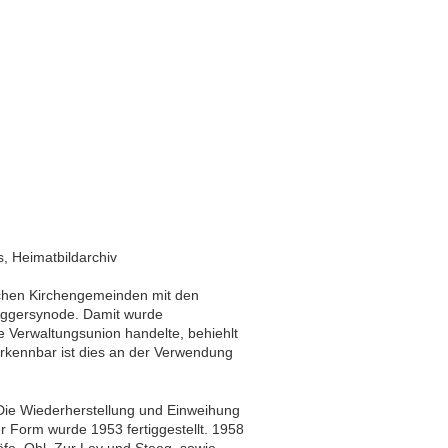
s, Heimatbildarchiv
schen Kirchengemeinden mit den
Aggersynode. Damit wurde
 Verwaltungsunion handelte, behiehlt
Erkennbar ist dies an der Verwendung
Die Wiederherstellung und Einweihung
r Form wurde 1953 fertiggestellt. 1958
fe, Ohl, Zur Ley und Steeg, sowie