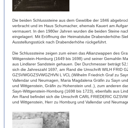
Die beiden Schlusssteine aus dem Gewölbe der 1846 abgebroc
verbracht und im Haus Schumacher, ehemals Kauert am Aufgang
vermauert. In den 1980er Jahren wurden die beiden Steine na
eingelagert. Mit Eröffnung der Heimatstube Drabenderhöhe-Sie
Ausstellungsstück nach Drabenderhöhe rückgeführt.
Die Schlusssteine zeigen zum einen das Allianzwappen des Gra
Wittgenstein-Homburg (1649 bis 1698) und seiner Gemahlin Mar
aus Lindlarer Sandstein gehauen. Der Durchmesser beträgt 52,
sich die Jahreszahl 1697, am Rand die Umschrift WILH F
GZSVWGGZSVWGZHVN L VCL (Wilhelm Friedrich Graf zu Sayn u
Vallendar und Neumagen, Maria Magdalena Gräfin zu Sayn und 
und Wittgenstein, Gräfin zu Hohenstein und..), zum anderen da
Sayn-Wittgenstein-Homburg (1698 bis 1723), ebenfalls aus Lin
Am Rand befindet sich die Umschrift CARL FRIEDERIC GZSVWH
und Wittgenstein, Herr zu Homburg und Vallendar und Neumag