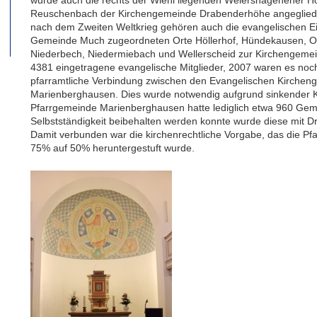
Reuschenbach der Kirchengemeinde Drabenderhöhe angeglieder
nach dem Zweiten Weltkrieg gehören auch die evangelischen Ei
Gemeinde Much zugeordneten Orte Höllerhof, Hündekausen, Ob
Niederbech, Niedermiebach und Wellerscheid zur Kirchengemei
4381 eingetragene evangelische Mitglieder, 2007 waren es noc
pfarramtliche Verbindung zwischen den Evangelischen Kirche
Marienberghausen. Dies wurde notwendig aufgrund sinkender K
Pfarrgemeinde Marienberghausen hatte lediglich etwa 960 Gem
Selbstständigkeit beibehalten werden konnte wurde diese mit 
Damit verbunden war die kirchenrechtliche Vorgabe, das die Pf
75% auf 50% heruntergestuft wurde.