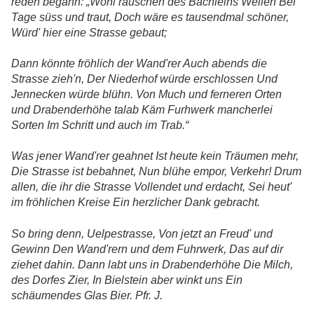
reden begann: „Wohl rauschen des Bächleins Wellen Bei
Tage süss und traut, Doch wäre es tausendmal schöner,
Würd' hier eine Strasse gebaut;
Dann könnte fröhlich der Wand'rer Auch abends die
Strasse zieh'n, Der Niederhof würde erschlossen Und
Jennecken würde blühn. Von Much und ferneren Orten
und Drabenderhöhe talab Käm Furhwerk mancherlei
Sorten Im Schritt und auch im Trab.“
Was jener Wand'rer geahnet Ist heute kein Träumen mehr,
Die Strasse ist bebahnet, Nun blühe empor, Verkehr! Drum
allen, die ihr die Strasse Vollendet und erdacht, Sei heut'
im fröhlichen Kreise Ein herzlicher Dank gebracht.
So bring denn, Uelpestrasse, Von jetzt an Freud' und
Gewinn Den Wand'rern und dem Fuhrwerk, Das auf dir
ziehet dahin. Dann labt uns in Drabenderhöhe Die Milch,
des Dorfes Zier, In Bielstein aber winkt uns Ein
schäumendes Glas Bier. Pfr. J.