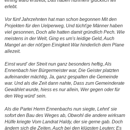
einfrig ward erstrebt, Das haben nunmehr glücklich wir
erlebt.
Vor fünf Jahrzehnten hat man schon begonnen Mit den
Projekten für den Uelperweg, Und tücht'ge Männer haben
viel gesonnen, Doch alle hatten damit gründlich Pech. Wie
meistens in der Welt, Ging es um's leidige Geld, Auch
Mangel an der nöt'gen Einigkeit War hinderlich dem Plane
allezeit.
Einst wurd' der Streit nun ganz besonders heftig, Als
Ennenbach hier Bürgermeister war, Die Geister platzten
aufeinander mächtig, Ja, ganz gespalten die Gemeinde
war. Und als die Zeit dann nahte, Dass zum Gemeinderate
Gewählet wurde, hiess es nur allein, Wer gegen oder für
den Weg würd' sein.
Als die Partei Herrn Ennenbachs nun siegte, Lehnt' sie
sofort den Bau des Weges ab, Obwohl die andere wirksam
Hülfe kriegte Vom Landrat Haldy, der sie gerne gab. Doch
ändern sich die Zeiten, Auch bei den klügsten Leuten; Es