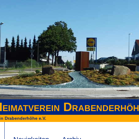
eimatverein Drabenderhöh
in Drabenderhöhe e.V.