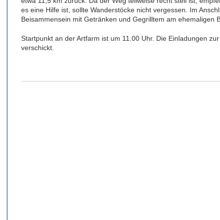
etwa 11,5 km zurück. Da der Weg teilweise recht steil ist, emp
es eine Hilfe ist, sollte Wanderstöcke nicht vergessen. Im Ansch
Beisammensein mit Getränken und Gegrilltem am ehemaligen Br
Startpunkt an der Artfarm ist um 11.00 Uhr. Die Einladungen z
verschickt.