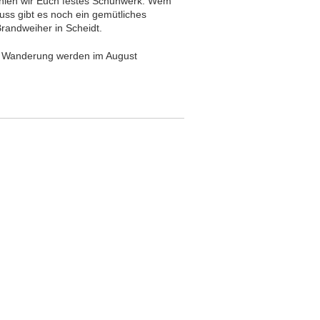
fehlen wir Euch festes Schuhwerk. Wem
luss gibt es noch ein gemütliches
andweiher in Scheidt.
ur Wanderung werden im August