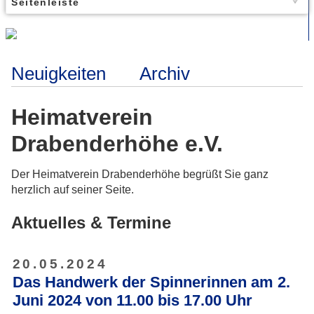
Seitenleiste
Neuigkeiten
Archiv
Heimatverein
Drabenderhöhe e.V.
Der Heimatverein Drabenderhöhe begrüßt Sie ganz
herzlich auf seiner Seite.
Aktuelles & Termine
20.05.2024
Das Handwerk der Spinnerinnen am 2.
Juni 2024 von 11.00 bis 17.00 Uhr