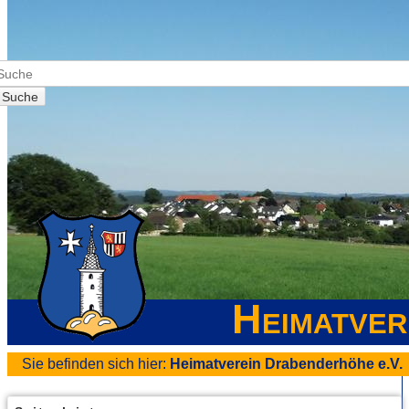
Suche
Heimatver
Sie befinden sich hier:
Heimatverein Drabenderhöhe e.V.