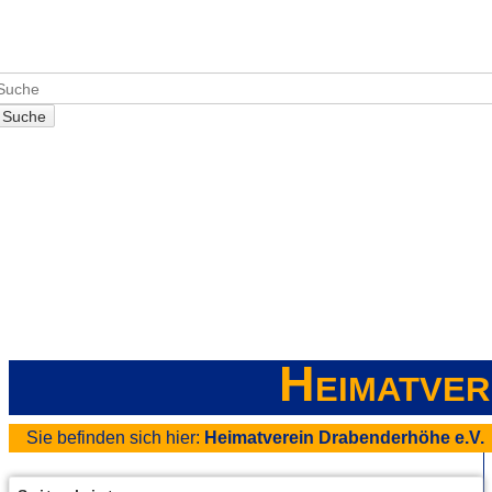
Suche
Heimatver
Sie befinden sich hier:
Heimatverein Drabenderhöhe e.V.