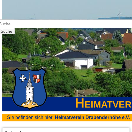
Suche
Heimatver
Sie befinden sich hier:
Heimatverein Drabenderhöhe e.V.