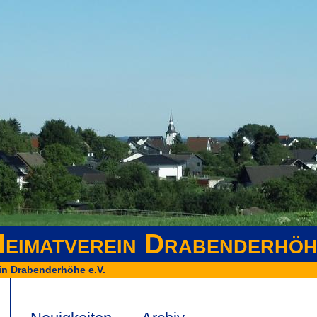
eimatverein Drabenderhöh
in Drabenderhöhe e.V.