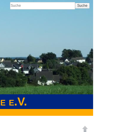
Suche
e e.V.