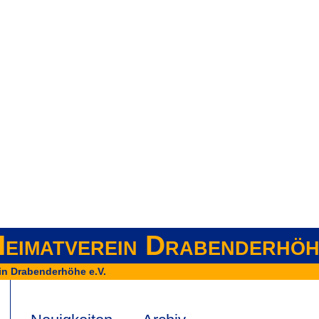
eimatverein Drabenderhöh
in Drabenderhöhe e.V.