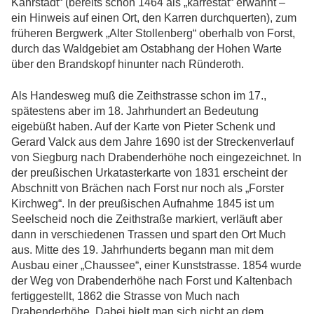
Kahrstadt“ (bereits schon 1464 als „karrestat“ erwähnt –
ein Hinweis auf einen Ort, den Karren durchquerten), zum
früheren Bergwerk „Alter Stollenberg“ oberhalb von Forst,
durch das Waldgebiet am Ostabhang der Hohen Warte
über den Brandskopf hinunter nach Ründeroth.
Als Handesweg muß die Zeithstrasse schon im 17.,
spätestens aber im 18. Jahrhundert an Bedeutung
eigebüßt haben. Auf der Karte von Pieter Schenk und
Gerard Valck aus dem Jahre 1690 ist der Streckenverlauf
von Siegburg nach Drabenderhöhe noch eingezeichnet. In
der preußischen Urkatasterkarte von 1831 erscheint der
Abschnitt von Brächen nach Forst nur noch als „Forster
Kirchweg“. In der preußischen Aufnahme 1845 ist um
Seelscheid noch die Zeithstraße markiert, verläuft aber
dann in verschiedenen Trassen und spart den Ort Much
aus. Mitte des 19. Jahrhunderts begann man mit dem
Ausbau einer „Chaussee“, einer Kunststrasse. 1854 wurde
der Weg von Drabenderhöhe nach Forst und Kaltenbach
fertiggestellt, 1862 die Strasse von Much nach
Drabenderhöhe. Dabei hielt man sich nicht an dem