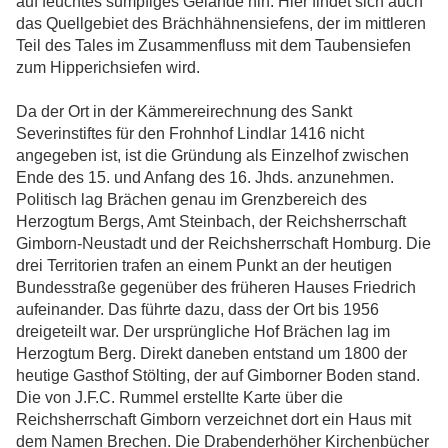
auf feuchtes sumpfiges Gelände hin. Hier findet sich auch
das Quellgebiet des Brächhähnensiefens, der im mittleren
Teil des Tales im Zusammenfluss mit dem Taubensiefen
zum Hipperichsiefen wird.
Da der Ort in der Kämmereirechnung des Sankt
Severinstiftes für den Frohnhof Lindlar 1416 nicht
angegeben ist, ist die Gründung als Einzelhof zwischen
Ende des 15. und Anfang des 16. Jhds. anzunehmen.
Politisch lag Brächen genau im Grenzbereich des
Herzogtum Bergs, Amt Steinbach, der Reichsherrschaft
Gimborn-Neustadt und der Reichsherrschaft Homburg. Die
drei Territorien trafen an einem Punkt an der heutigen
Bundesstraße gegenüber des früheren Hauses Friedrich
aufeinander. Das führte dazu, dass der Ort bis 1956
dreigeteilt war. Der ursprüngliche Hof Brächen lag im
Herzogtum Berg. Direkt daneben entstand um 1800 der
heutige Gasthof Stölting, der auf Gimborner Boden stand.
Die von J.F.C. Rummel erstellte Karte über die
Reichsherrschaft Gimborn verzeichnet dort ein Haus mit
dem Namen Brechen. Die Drabenderhöher Kirchenbücher