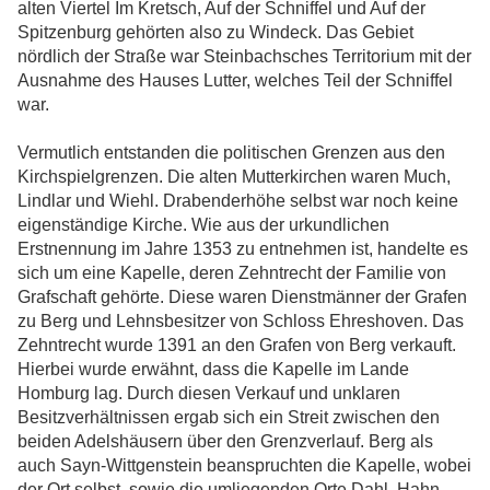
alten Viertel Im Kretsch, Auf der Schniffel und Auf der
Spitzenburg gehörten also zu Windeck. Das Gebiet
nördlich der Straße war Steinbachsches Territorium mit der
Ausnahme des Hauses Lutter, welches Teil der Schniffel
war.
Vermutlich entstanden die politischen Grenzen aus den
Kirchspielgrenzen. Die alten Mutterkirchen waren Much,
Lindlar und Wiehl. Drabenderhöhe selbst war noch keine
eigenständige Kirche. Wie aus der urkundlichen
Erstnennung im Jahre 1353 zu entnehmen ist, handelte es
sich um eine Kapelle, deren Zehntrecht der Familie von
Grafschaft gehörte. Diese waren Dienstmänner der Grafen
zu Berg und Lehnsbesitzer von Schloss Ehreshoven. Das
Zehntrecht wurde 1391 an den Grafen von Berg verkauft.
Hierbei wurde erwähnt, dass die Kapelle im Lande
Homburg lag. Durch diesen Verkauf und unklaren
Besitzverhältnissen ergab sich ein Streit zwischen den
beiden Adelshäusern über den Grenzverlauf. Berg als
auch Sayn-Wittgenstein beanspruchten die Kapelle, wobei
der Ort selbst, sowie die umliegenden Orte Dahl, Hahn,