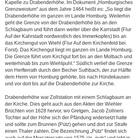
Kapelle zu Drabenderhöhe. Im Dokument „Homburgisches
Grenzweistum“ aus dem Jahre 1464 heißt es: „So liegt die
Drabenderhöhe im ganzen im Lande Homburg. Weiterhin
geht die Grenze von der Drabenderhöhe bis an den
Schlagbaum und führt dann weiter über die Karrstadt (Flur
Auf der Kahrstadt nordwestlich des Immerkopfes) bis an
das Kirchengut von Wiehl (Flur Auf dem Kirchenfeld bei
Forst). Das Kirchengut liegt im ganzen im Lande Homburg.
Die Grenze führt vom Kirchgut fort bis an den Molbach und
weiterhinab bis zum Wiehlpuhl.“ Südlich verlief die Grenze
von Herfterrath durch den Becher Suthbach, der zur Hälfte
dem Herrn von Homburg gehörte, bis nach Hündekausen
und vor dort bis auf die Drabenderhöhe zur Kirche.
Drabenderhöhe war Zollstation mit einem Schlagbaum an
der Kirche. Dies geht auch aus den Akten der Wiehler
Brüchten von 1628 hervor, wo Gretgen, Jacob Zollners
Tochter auf der Höhe sich der Pfändung widersetzt hatte
und sollte zum Brunnen (Pütz) gehen und dort zur Strafe
einen Thaler zahlen. Die Bezeichnung „Pütz“ findet sich
auch auf der Mercatorcarte von 1575 als „puts“ und lebt in