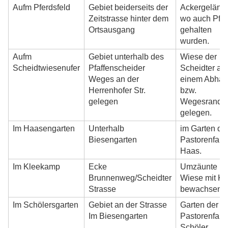
Aufm Pferdsfeld
Gebiet beiderseits der
Ackergeländ
Zeitstrasse hinter dem
wo auch Pfe
Ortsausgang
gehalten
wurden.
Aufm
Gebiet unterhalb des
Wiese der
Scheidtwiesenufer
Pfaffenscheider
Scheidter an
Weges an der
einem Abha
Herrenhofer Str.
bzw.
gelegen
Wegesrand
gelegen.
Im Haasengarten
Unterhalb
im Garten de
Biesengarten
Pastorenfami
Haas.
Im Kleekamp
Ecke
Umzäunte
Brunnenweg/Scheidter
Wiese mit Kl
Strasse
bewachsen.
Im Schölersgarten
Gebiet an der Strasse
Garten der
Im Biesengarten
Pastorenfami
Schöler.