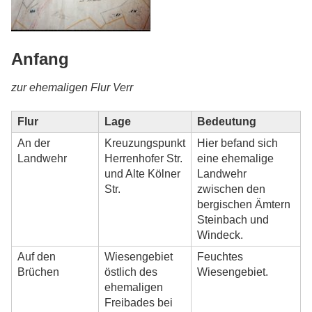
Anfang
zur ehemaligen Flur Verr
Flur
Lage
Bedeutung
An der
Kreuzungspunkt
Hier befand sich
Landwehr
Herrenhofer Str.
eine ehemalige
und Alte Kölner
Landwehr
Str.
zwischen den
bergischen Ämtern
Steinbach und
Windeck.
Auf den
Wiesengebiet
Feuchtes
Brüchen
östlich des
Wiesengebiet.
ehemaligen
Freibades bei