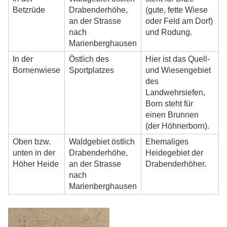
Betzrüde
Drabenderhöhe,
(gute, fette Wiese
an der Strasse
oder Feld am Dorf)
nach
und Rodung.
Marienberghausen
In der
Östlich des
Hier ist das Quell-
Bornenwiese
Sportplatzes
und Wiesengebiet
des
Landwehrsiefen,
Born steht für
einen Brunnen
(der Höhnerborn).
Oben bzw.
Waldgebiet östlich
Ehemaliges
unten in der
Drabenderhöhe,
Heidegebiet der
Höher Heide
an der Strasse
Drabenderhöher.
nach
Marienberghausen