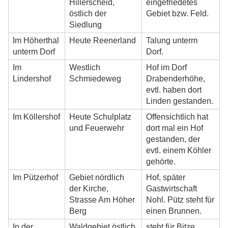
Hillerscheid,
eingefriedetes
östlich der
Gebiet bzw. Feld.
Siedlung
Im Höherthal
Heute Reenerland
Talung unterm
unterm Dorf
Dorf.
Im
Westlich
Hof im Dorf
Lindershof
Schmiedeweg
Drabenderhöhe,
evtl. haben dort
Linden gestanden.
Im Köllershof
Heute Schulplatz
Offensichtlich hat
und Feuerwehr
dort mal ein Hof
gestanden, der
evtl. einem Köhler
gehörte.
Im Pützerhof
Gebiet nördlich
Hof, später
der Kirche,
Gastwirtschaft
Strasse Am Höher
Nohl. Pütz steht für
Berg
einen Brunnen.
In der
Waldgebiet östlich
steht für Bitze