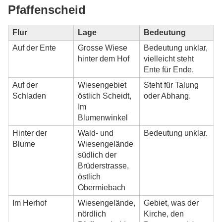
Pfaffenscheid
Flur
Lage
Bedeutung
Auf der Ente
Grosse Wiese
Bedeutung unklar,
hinter dem Hof
vielleicht steht
Ente für Ende.
Auf der
Wiesengebiet
Steht für Talung
Schladen
östlich Scheidt,
oder Abhang.
Im
Blumenwinkel
Hinter der
Wald- und
Bedeutung unklar.
Blume
Wiesengelände
südlich der
Brüderstrasse,
östlich
Obermiebach
Im Herhof
Wiesengelände,
Gebiet, was der
nördlich
Kirche, den