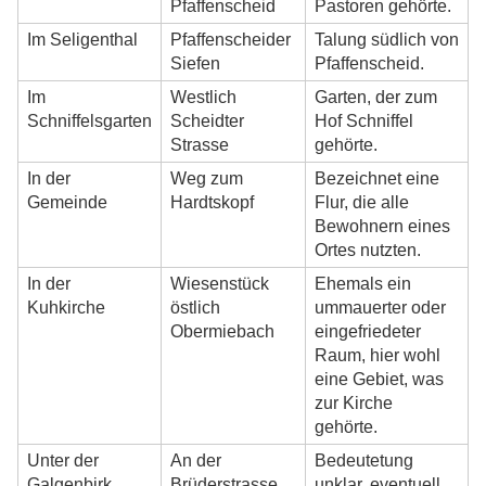
Pfaffenscheid
Pastoren gehörte.
Im Seligenthal
Pfaffenscheider
Talung südlich von
Siefen
Pfaffenscheid.
Im
Westlich
Garten, der zum
Schniffelsgarten
Scheidter
Hof Schniffel
Strasse
gehörte.
In der
Weg zum
Bezeichnet eine
Gemeinde
Hardtskopf
Flur, die alle
Bewohnern eines
Ortes nutzten.
In der
Wiesenstück
Ehemals ein
Kuhkirche
östlich
ummauerter oder
Obermiebach
eingefriedeter
Raum, hier wohl
eine Gebiet, was
zur Kirche
gehörte.
Unter der
An der
Bedeutetung
Galgenbirk
Brüderstrasse,
unklar, eventuell