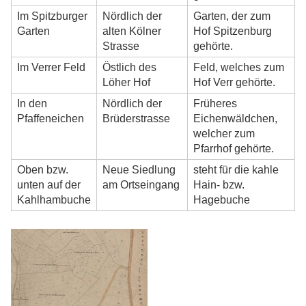
Im Spitzburger
Nördlich der
Garten, der zum
Garten
alten Kölner
Hof Spitzenburg
Strasse
gehörte.
Im Verrer Feld
Östlich des
Feld, welches zum
Löher Hof
Hof Verr gehörte.
In den
Nördlich der
Früheres
Pfaffeneichen
Brüderstrasse
Eichenwäldchen,
welcher zum
Pfarrhof gehörte.
Oben bzw.
Neue Siedlung
steht für die kahle
unten auf der
am Ortseingang
Hain- bzw.
Kahlhambuche
Hagebuche