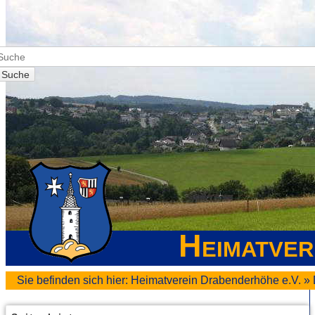
Suche
Heimatver
Sie befinden sich hier:
Heimatverein Drabenderhöhe e.V.
»