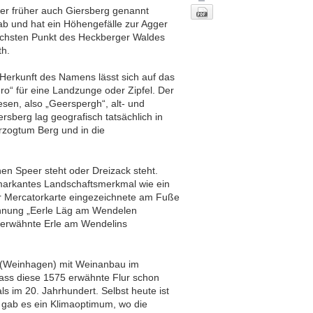
der früher auch Giersberg genannt
 ab und hat ein Höhengefälle zur Agger
lichsten Punkt des Heckberger Waldes
th.
 Herkunft des Namens lässt sich auf das
ro“ für eine Landzunge oder Zipfel. Der
sen, also „Geerspergh“, alt- und
rsberg lag geografisch tatsächlich in
rzogtum Berg und in die
Nach oben
inen Speer steht oder Dreizack steht.
 markantes Landschaftsmerkmal wie ein
der Mercatorkarte eingezeichnete am Fuße
chnung „Eerle Läg am Wendelen
 erwähnte Erle am Wendelins
k (Weinhagen) mit Weinanbau im
dass diese 1575 erwähnte Flur schon
ls im 20. Jahrhundert. Selbst heute ist
 gab es ein Klimaoptimum, wo die