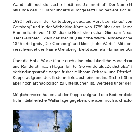
Wandt, althoechste, zeche, heidt und Jammerthal“. Der Name H
bis Ende des 19. Jahrhunderts durchgesetzt und bezieht sich a
1690 heißt es in der Karte „Berge ducatus Marck comitatus“ vo
Gersberg“ und in der Wiebeking-Karte von 1789 über das Herzo
Rummelkarte von 1802, die die Reichsherrschaft Gimborn-Neusta
„Der Gersberg“, klein darüber ist „Die hohe Warte“ eingezeichne
1845 ortet groß „Der Gersberg“ und klein „hohe Warte“. Mit d
verschwindet der Name Giersberg, bleibt aber als Flurname „Am
Über die Hohe Warte führte auch eine mittelalterliche Handels
und Ründeroth nach Hagen führte. Sie wurde als „Zeithstraße“
Verbindungsstraße zogen früher mühsam Ochsen- und Pferdefuh
Kuppe aufgrund des Bodenreliefs auch eine mutmaßliche frühmit
aber noch archäologisch zu untersuchen ist. Weiteres unter der 
Möglicherweise hat es auf der Kuppe aufgrund des Bodenrelief
frühmittelalterliche Wallanlage gegeben, die aber noch archäolo