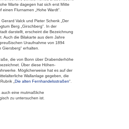
ohe Warte dagegen hat sich erst Mitte
uf einen Flurnamen „Hohe Wardt“.
n Gerard Valck und Pieter Schenk „Der
gtum Berg „Girschberg“. In der
dt darstellt, erscheint die Bezeichnung
t. Auch die Bilakarte aus dem Jahre
er preußischen Uraufnahme von 1894
 Giersberg“ erhalten.
straße, die von Bonn über Drabenderhöhe
 bezeichnet. Über diese Höhen-
rwerke. Möglicherweise hat es auf der
telalterliche Wallanlage gegeben, die
Rubrik „
Die alten Fernhandelsstraßen
“.
s auch eine mutmaßliche
gisch zu untersuchen ist.