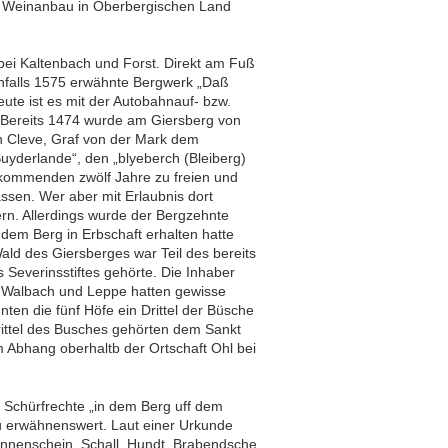
nd Weinanbau in Oberbergischen Land
ei Kaltenbach und Forst. Direkt am Fuß
nfalls 1575 erwähnte Bergwerk „Daß
ute ist es mit der Autobahnauf- bzw.
k. Bereits 1474 wurde am Giersberg von
n Cleve, Graf von der Mark dem
uyderlande“, den „blyeberch (Bleiberg)
 kommenden zwölf Jahre zu freien und
ssen. Wer aber mit Erlaubnis dort
ern. Allerdings wurde der Bergzehnte
 dem Berg in Erbschaft erhalten hatte
ald des Giersberges war Teil des bereits
Severinsstiftes gehörte. Die Inhaber
h, Walbach und Leppe hatten gewisse
en die fünf Höfe ein Drittel der Büsche
ittel des Busches gehörten dem Sankt
am Abhang oberhaltb der Ortschaft Ohl bei
 Schürfrechte „in dem Berg uff dem
au erwähnenswert. Laut einer Urkunde
onnenschein, Schall, Hundt, Brabendsche