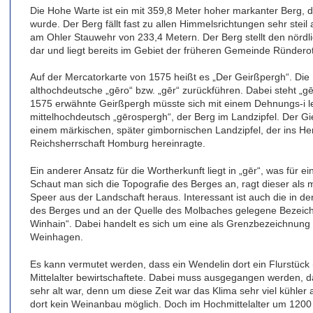
Die Hohe Warte ist ein mit 359,8 Meter hoher markanter Berg, 
wurde. Der Berg fällt fast zu allen Himmelsrichtungen sehr steil
am Ohler Stauwehr von 233,4 Metern. Der Berg stellt den nörd
dar und liegt bereits im Gebiet der früheren Gemeinde Ründero
Auf der Mercatorkarte von 1575 heißt es „Der Geirßpergh“. Die
althochdeutsche „gēro“ bzw. „gēr“ zurückführen. Dabei steht „gē
1575 erwähnte Geirßpergh müsste sich mit einem Dehnungs-i le
mittelhochdeutsch „gērospergh“, der Berg im Landzipfel. Der Gie
einem märkischen, später gimbornischen Landzipfel, der ins He
Reichsherrschaft Homburg hereinragte.
Ein anderer Ansatz für die Wortherkunft liegt in „gēr“, was für e
Schaut man sich die Topografie des Berges an, ragt dieser als
Speer aus der Landschaft heraus. Interessant ist auch die in 
des Berges und an der Quelle des Molbaches gelegene Bezei
Winhain“. Dabei handelt es sich um eine als Grenzbezeichnung
Weinhagen.
Es kann vermutet werden, dass ein Wendelin dort ein Flurstüc
Mittelalter bewirtschaftete. Dabei muss ausgegangen werden, 
sehr alt war, denn um diese Zeit war das Klima sehr viel kühler a
dort kein Weinanbau möglich. Doch im Hochmittelalter um 1200