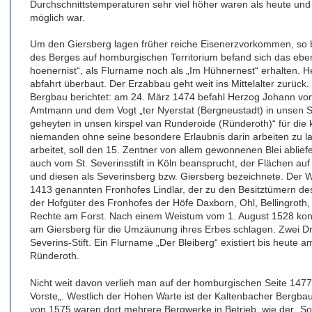
Durchschnittstemperaturen sehr viel höher waren als heute u
möglich war.
Um den Giersberg lagen früher reiche Eisenerzvorkommen, so b
des Berges auf homburgischen Territorium befand sich das ebe
hoenernist“, als Flurname noch als „Im Hühnernest“ erhalten. He
abfahrt überbaut. Der Erzabbau geht weit ins Mittelalter zurüc
Bergbau berichtet: am 24. März 1474 befahl Herzog Johann vo
Amtmann und dem Vogt „ter Nyerstat (Bergneustadt) in unsen S
geheyten in unsen kirspel van Runderoide (Ründeroth)“ für die
niemanden ohne seine besondere Erlaubnis darin arbeiten zu la
arbeitet, soll den 15. Zentner von allem gewonnenen Blei ablief
auch vom St. Severinsstift in Köln beansprucht, der Flächen auf
und diesen als Severinsberg bzw. Giersberg bezeichnete. Der W
1413 genannten Fronhofes Lindlar, der zu den Besitztümern des 
der Hofgüter des Fronhofes der Höfe Daxborn, Ohl, Bellingrot
Rechte am Forst. Nach einem Weistum vom 1. August 1528 konnt
am Giersberg für die Umzäunung ihres Erbes schlagen. Zwei Dr
Severins-Stift. Ein Flurname „Der Bleiberg“ existiert bis heute 
Ründeroth.
Nicht weit davon verlieh man auf der homburgischen Seite 1477
Vorste„. Westlich der Hohen Warte ist der Kaltenbacher Bergb
von 1575 waren dort mehrere Bergwerke in Betrieb, wie der „S