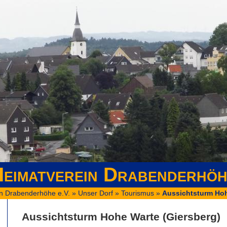
eimatverein Drabenderhöh
n Drabenderhöhe e.V.
»
Unser Dorf
»
Tourismus
»
Aussichtsturm Hoh
Aussichtsturm Hohe Warte (Giersberg)