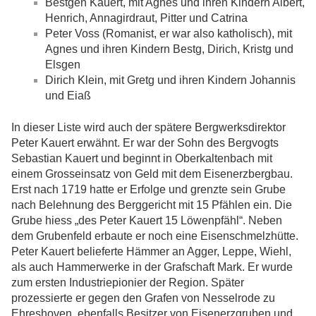
Bestgen Kauert, mit Agnes und ihren Kindern Albert,
Henrich, Annagirdraut, Pitter und Catrina
Peter Voss (Romanist, er war also katholisch), mit
Agnes und ihren Kindern Bestg, Dirich, Kristg und
Elsgen
Dirich Klein, mit Gretg und ihren Kindern Johannis
und Eiaß
In dieser Liste wird auch der spätere Bergwerksdirektor
Peter Kauert erwähnt. Er war der Sohn des Bergvogts
Sebastian Kauert und beginnt in Oberkaltenbach mit
einem Grosseinsatz von Geld mit dem Eisenerzbergbau.
Erst nach 1719 hatte er Erfolge und grenzte sein Grube
nach Belehnung des Berggericht mit 15 Pfählen ein. Die
Grube hiess „des Peter Kauert 15 Löwenpfähl“. Neben
dem Grubenfeld erbaute er noch eine Eisenschmelzhütte.
Peter Kauert belieferte Hämmer an Agger, Leppe, Wiehl,
als auch Hammerwerke in der Grafschaft Mark. Er wurde
zum ersten Industriepionier der Region. Später
prozessierte er gegen den Grafen von Nesselrode zu
Ehreshoven, ebenfalls Besitzer von Eisenerzgruben und