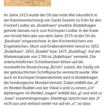
Im Jahre 1413 wurde der Ort das erste Mal urkundlich in
der Kämmereirechnung von Sankt Severin zu Köln für den
Fronhof Lindlar als „Bodelhaen“ erwähnt. Büddelhagen
gehörte damals noch zum Kirchspiel Lindlar. In der Karte
von Arnold Mercator aus dem Jahre 1575 ist der Ort als
„Beulhain“ eingezeichnet. In den Kirchenbüchern von
Engelskirchen, Much und Drabenderhöhe heisst es 1651
„Budelhain“, 1653 „Buettel“ bzw. 1675 „Budelhag“. Auf der
Wiebekingkarte von 1789 ist „Buttelhayn“ vermerkt. Die
unterschiedlichen Schreibweisen führen auf die
mundartliche Bezeichnung „Bü'eln“ zurück, die häufig mit
der gebräuchlichen Schriftsprache vermischt wurde. Wie
auch im Kirchspiel Drabenderhöhe wird in Büddelhagen
die homburgische Mundart benutzt. Dabei entfällt das „d“
im Wortteil Büddel und der Vokal ü wird zu einem „ü'e“
diphtongiert. Im Wortteil „hagen“ entfällt das „g“ und wird zu
„haan“ zusammengezogen. Allerdings spricht man das „h“
nicht aus und verkürzt weiter nur auf ein „n“, so dass