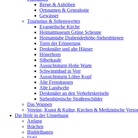
Berge & Anhöhen
Ortsnamen & Genealogie
Gewässer
Tourismus & Sehenswertes
Evangelische Kirche
Heimatmuseum Grüne Scheune
Heimatstube Drabenderhöhe-Siebenbürgen
Turm der Erinnerung
Denkmäler und alte Häuser
Hönerborn
Silberkaule
Aussichtsturm Hohe Warte
Schwimmbad in Verr
Aussichtsturm Löher Kopf
Alte Fernstrassen
Alte Landwehr
Denkmäler an den Verkehrskreiseln
Siebenbürgische Straßenschilder
Das Wappen
Vereine, Kunst & Kultur, Kirchen & Medizinische Vers
Die Höfe in der Umgebung
Anfang
Brächen
Büddelhagen
Dahl