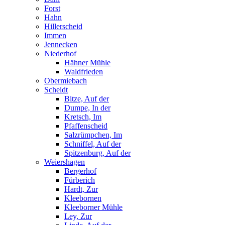
Forst
Hahn
Hillerscheid
Immen
Jennecken
Niederhof
Hähner Mühle
Waldfrieden
Obermiebach
Scheidt
Bitze, Auf der
Dumpe, In der
Kretsch, Im
Pfaffenscheid
Salzrümpchen, Im
Schniffel, Auf der
Spitzenburg, Auf der
Weiershagen
Bergerhof
Fürberich
Hardt, Zur
Kleebornen
Kleeborner Mühle
Ley, Zur