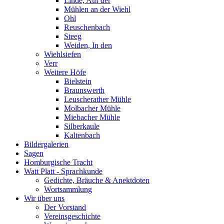
Linde, Auf der
Mühlen an der Wiehl
Ohl
Reuschenbach
Steeg
Weiden, In den
Wiehlsiefen
Verr
Weitere Höfe
Bielstein
Braunswerth
Leuscherather Mühle
Molbacher Mühle
Miebacher Mühle
Silberkaule
Kaltenbach
Bildergalerien
Sagen
Homburgische Tracht
Watt Platt - Sprachkunde
Gedichte, Bräuche & Anektdoten
Wortsammlung
Wir über uns
Der Vorstand
Vereinsgeschichte