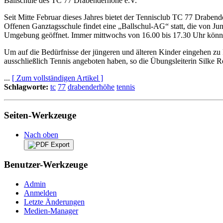
Ballschule des TC 77 Drabenderhöhe e.V.
Seit Mitte Februar dieses Jahres bietet der Tennisclub TC 77 Drabe
Offenen Ganztagsschule findet eine „Ballschul-AG“ statt, die von Jun
Umgebung geöffnet. Immer mittwochs von 16.00 bis 17.30 Uhr könn
Um auf die Bedürfnisse der jüngeren und älteren Kinder eingehen zu 
ausschließlich Tennis angeboten haben, so die Übungsleiterin Silke 
...
[ Zum vollständigen Artikel ]
Schlagworte:
tc
77
drabenderhöhe
tennis
Seiten-Werkzeuge
Nach oben
Benutzer-Werkzeuge
Admin
Anmelden
Letzte Änderungen
Medien-Manager