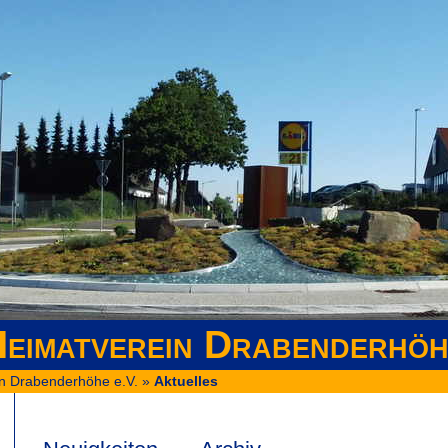
eimatverein Drabenderhöh
n Drabenderhöhe e.V.
»
Aktuelles