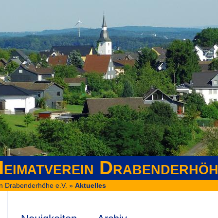
eimatverein Drabenderhöh
n Drabenderhöhe e.V.
»
Aktuelles