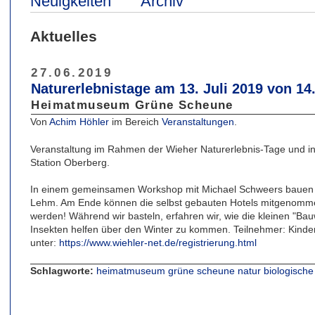
Neuigkeiten
Archiv
Aktuelles
27.06.2019
Naturerlebnistage am 13. Juli 2019 von 14
Heimatmuseum Grüne Scheune
Von
Achim Höhler
im Bereich
Veranstaltungen
.
Veranstaltung im Rahmen der Wieher Naturerlebnis-Tage und in
Station Oberberg.
In einem gemeinsamen Workshop mit Michael Schweers bauen wi
Lehm. Am Ende können die selbst gebauten Hotels mitgenomm
werden! Während wir basteln, erfahren wir, wie die kleinen "B
Insekten helfen über den Winter zu kommen. Teilnehmer: Kind
unter:
https://www.wiehler-net.de/registrierung.html
Schlagworte:
heimatmuseum
grüne
scheune
natur
biologische