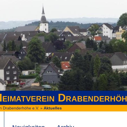
eimatverein Drabenderhöh
n Drabenderhöhe e.V.
»
Aktuelles