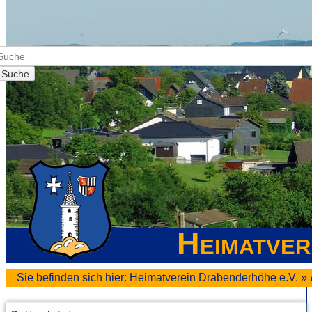
Suche
Heimatver
Sie befinden sich hier:
Heimatverein Drabenderhöhe e.V.
»