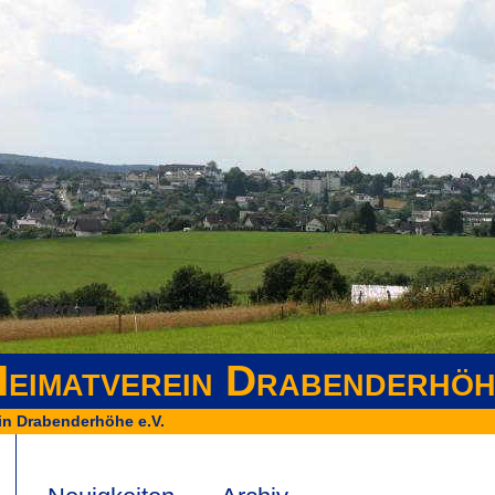
eimatverein Drabenderhöh
in Drabenderhöhe e.V.