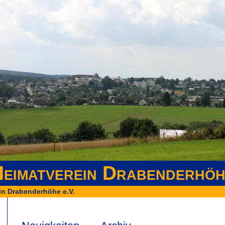
eimatverein Drabenderhöh
in Drabenderhöhe e.V.