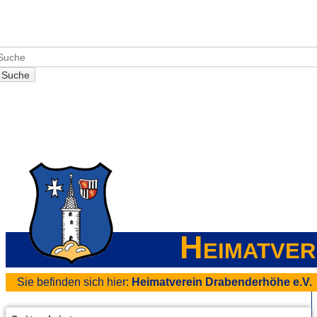
Suche
Heimatver
Sie befinden sich hier:
Heimatverein Drabenderhöhe e.V.