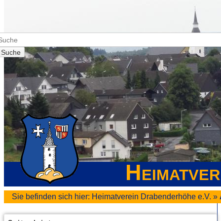
Suche
Heimatver
Sie befinden sich hier:
Heimatverein Drabenderhöhe e.V.
»